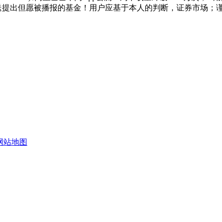
;欢送提出但愿被播报的基金！用户应基于本人的判断，证券市场；
网站地图